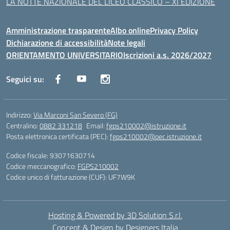
LA NOTTE NAZIONALE DEL LICEO CLASSICO – XI EDIZIONE
Amministrazione trasparente
Albo online
Privacy Policy
Dichiarazione di accessibilità
Note legali
ORIENTAMENTO UNIVERSITARIO
Iscrizioni a.s. 2026/2027
Seguici su:
Indirizzo:
Via Marconi San Severo (FG)
Centralino:
0882 331218
Email:
fgps210002@istruzione.it
Posta elettronica certificata (PEC):
fgps210002@pec.istruzione.it
Codice fiscale: 93071630714
Codice meccanografico:
FGPS210002
Codice unico di fatturazione (CUF): UF7W9K
Hosting & Powered by 3D Solution S.r.l.
Concept & Design by Designers Italia