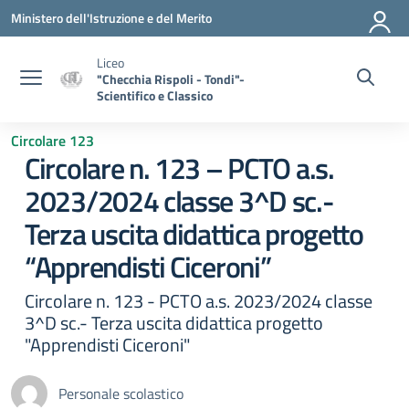
Vai ai contenuti
Vai al menu di navigazione
Vai al footer
Ministero dell'Istruzione e del Merito
Liceo
"Checchia Rispoli - Tondi"-
Scientifico e Classico
Circolare 123
Circolare n. 123 – PCTO a.s.
2023/2024 classe 3^D sc.-
Terza uscita didattica progetto
“Apprendisti Ciceroni”
Circolare n. 123 - PCTO a.s. 2023/2024 classe
3^D sc.- Terza uscita didattica progetto
"Apprendisti Ciceroni"
Personale scolastico