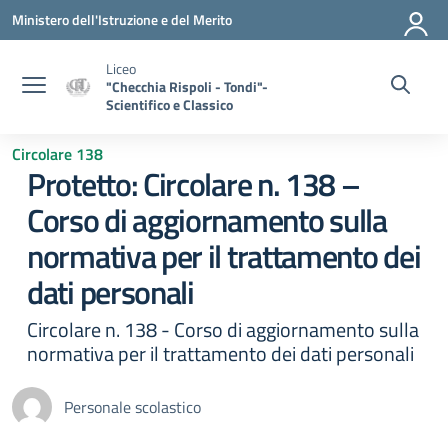
Vai ai contenuti
Vai al menu di navigazione
Vai al footer
Ministero dell'Istruzione e del Merito
Liceo
"Checchia Rispoli - Tondi"-
Scientifico e Classico
Circolare 138
Protetto: Circolare n. 138 –
Corso di aggiornamento sulla
normativa per il trattamento dei
dati personali
Circolare n. 138 - Corso di aggiornamento sulla
normativa per il trattamento dei dati personali
Personale scolastico