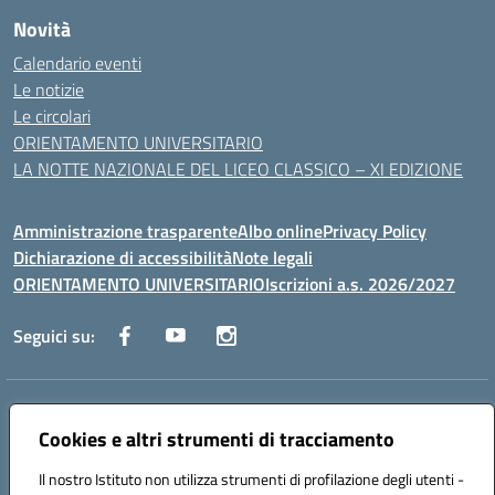
Novità
Calendario eventi
Le notizie
Le circolari
ORIENTAMENTO UNIVERSITARIO
LA NOTTE NAZIONALE DEL LICEO CLASSICO – XI EDIZIONE
Amministrazione trasparente
Albo online
Privacy Policy
Dichiarazione di accessibilità
Note legali
ORIENTAMENTO UNIVERSITARIO
Iscrizioni a.s. 2026/2027
Seguici su:
Indirizzo:
Via Marconi San Severo (FG)
Centralino:
Cookies e altri strumenti di tracciamento
0882 331218
Email:
fgps210002@istruzione.it
Posta elettronica certificata (PEC):
fgps210002@pec.istruzione.it
Il nostro Istituto non utilizza strumenti di profilazione degli utenti -