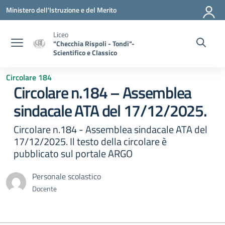
Vai ai contenuti
Vai al menu di navigazione
Vai al footer
Ministero dell'Istruzione e del Merito
Liceo
"Checchia Rispoli - Tondi"-
Scientifico e Classico
Circolare 184
Circolare n.184 – Assemblea
sindacale ATA del 17/12/2025.
Circolare n.184 - Assemblea sindacale ATA del
17/12/2025. Il testo della circolare è
pubblicato sul portale ARGO
Personale scolastico
Docente