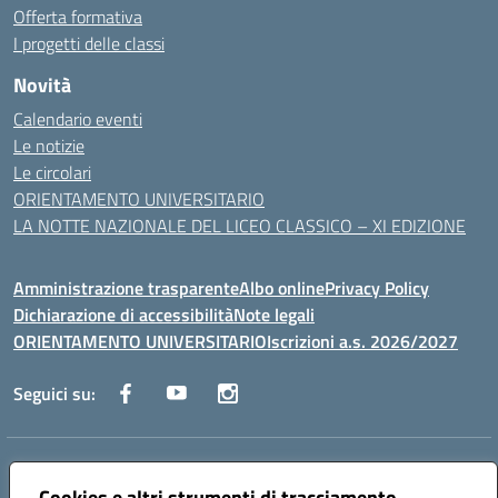
Offerta formativa
I progetti delle classi
Novità
Calendario eventi
Le notizie
Le circolari
ORIENTAMENTO UNIVERSITARIO
LA NOTTE NAZIONALE DEL LICEO CLASSICO – XI EDIZIONE
Amministrazione trasparente
Albo online
Privacy Policy
Dichiarazione di accessibilità
Note legali
ORIENTAMENTO UNIVERSITARIO
Iscrizioni a.s. 2026/2027
Seguici su:
Indirizzo:
Via Marconi San Severo (FG)
Centralino:
Cookies e altri strumenti di tracciamento
0882 331218
Email:
fgps210002@istruzione.it