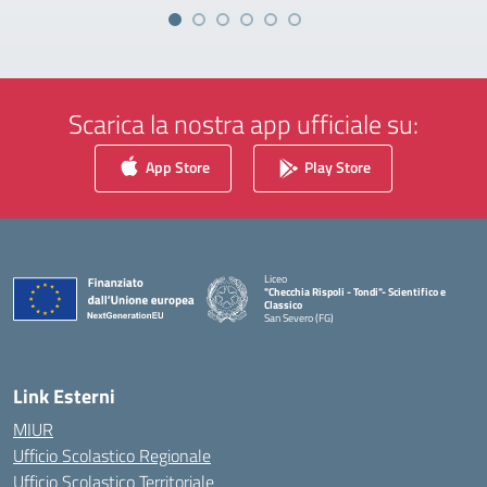
Scarica la nostra app ufficiale su:
App Store
Play Store
Liceo
"Checchia Rispoli - Tondi"- Scientifico e
Classico
San Severo (FG)
— Visita la pagina iniziale della scuola
Link Esterni
MIUR
Ufficio Scolastico Regionale
Ufficio Scolastico Territoriale