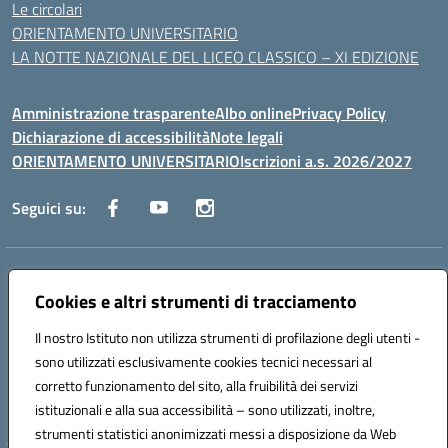
Le circolari
ORIENTAMENTO UNIVERSITARIO
LA NOTTE NAZIONALE DEL LICEO CLASSICO – XI EDIZIONE
Amministrazione trasparente
Albo online
Privacy Policy
Dichiarazione di accessibilità
Note legali
ORIENTAMENTO UNIVERSITARIO
Iscrizioni a.s. 2026/2027
Seguici su:
Indirizzo:
Via Marconi San Severo (FG)
Centralino:
Cookies e altri strumenti di tracciamento
0882 331218
Email:
fgps210002@istruzione.it
Posta elettronica certificata (PEC):
fgps210002@pec.istruzione.it
Il nostro Istituto non utilizza strumenti di profilazione degli utenti -
Codice fiscale: 93071630714
sono utilizzati esclusivamente cookies tecnici necessari al
Codice meccanografico:
FGPS210002
corretto funzionamento del sito, alla fruibilità dei servizi
Codice unico di fatturazione (CUF): UF7W9K
istituzionali e alla sua accessibilità – sono utilizzati, inoltre,
strumenti statistici anonimizzati messi a disposizione da Web