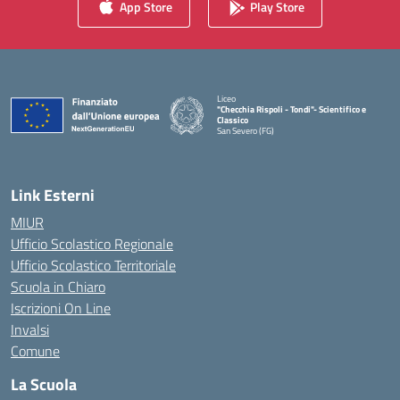
App Store
Play Store
Liceo
"Checchia Rispoli - Tondi"- Scientifico e
Classico
San Severo (FG)
— Visita la pagina iniziale della scuola
Link Esterni
MIUR
Ufficio Scolastico Regionale
Ufficio Scolastico Territoriale
Scuola in Chiaro
Iscrizioni On Line
Invalsi
Comune
La Scuola