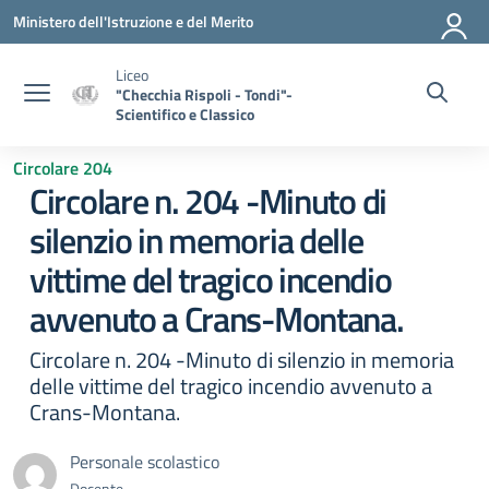
Vai ai contenuti
Vai al menu di navigazione
Vai al footer
Ministero dell'Istruzione e del Merito
Liceo
"Checchia Rispoli - Tondi"-
Scientifico e Classico
Circolare 204
Circolare n. 204 -Minuto di
silenzio in memoria delle
vittime del tragico incendio
avvenuto a Crans-Montana.
Circolare n. 204 -Minuto di silenzio in memoria
delle vittime del tragico incendio avvenuto a
Crans-Montana.
Personale scolastico
Docente