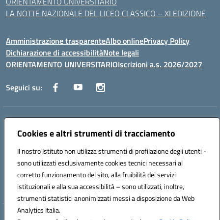
ORIENTAMENTO UNIVERSITARIO
LA NOTTE NAZIONALE DEL LICEO CLASSICO – XI EDIZIONE
Amministrazione trasparente
Albo online
Privacy Policy
Dichiarazione di accessibilità
Note legali
ORIENTAMENTO UNIVERSITARIO
Iscrizioni a.s. 2026/2027
Seguici su:
Indirizzo:
Via Marconi San Severo (FG)
Centralino:
Cookies e altri strumenti di tracciamento
0882 331218
Email:
fgps210002@istruzione.it
Posta elettronica certificata (PEC):
fgps210002@pec.istruzione.it
Il nostro Istituto non utilizza strumenti di profilazione degli utenti -
Codice fiscale: 93071630714
sono utilizzati esclusivamente cookies tecnici necessari al
Codice meccanografico:
FGPS210002
corretto funzionamento del sito, alla fruibilità dei servizi
Codice unico di fatturazione (CUF): UF7W9K
istituzionali e alla sua accessibilità – sono utilizzati, inoltre,
strumenti statistici anonimizzati messi a disposizione da Web
Analytics Italia.
Hosting & Powered by 3D Solution S.r.l.