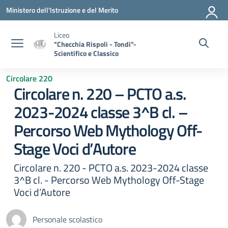
Vai ai contenuti
Vai al menu di navigazione
Vai al footer
Ministero dell'Istruzione e del Merito
Liceo
"Checchia Rispoli - Tondi"-
Scientifico e Classico
Circolare 220
Circolare n. 220 – PCTO a.s.
2023-2024 classe 3^B cl. –
Percorso Web Mythology Off-
Stage Voci d’Autore
Circolare n. 220 - PCTO a.s. 2023-2024 classe
3^B cl. - Percorso Web Mythology Off-Stage
Voci d’Autore
Personale scolastico