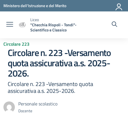
Vai ai contenuti
Vai al menu di navigazione
Vai al footer
Ministero dell'Istruzione e del Merito
Liceo
"Checchia Rispoli - Tondi"-
Scientifico e Classico
Circolare 223
Circolare n. 223 -Versamento
quota assicurativa a.s. 2025-
2026.
Circolare n. 223 -Versamento quota
assicurativa a.s. 2025-2026.
Personale scolastico
Docente