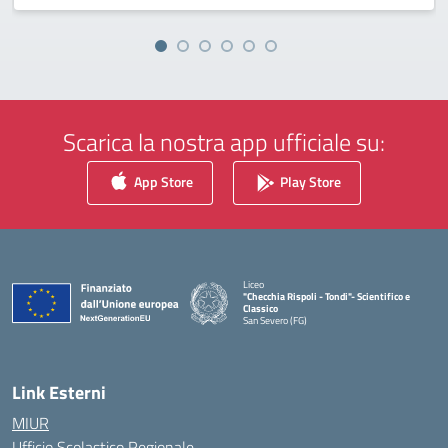
Scarica la nostra app ufficiale su:
App Store
Play Store
Liceo
"Checchia Rispoli - Tondi"- Scientifico e
Classico
San Severo (FG)
— Visita la pagina iniziale della scuola
Link Esterni
MIUR
Ufficio Scolastico Regionale