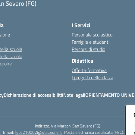
n Severo (FG)
Visita la pagina iniziale della scuola
la
I Servizi
zione
Personale scolastico
Famiglie e studenti
della scuola
Percorsi di studio
della scuola
Didattica
azione
Offerta formativa
I progetti delle classi
cy
Dichiarazione di accessibilità
Note legali
ORIENTAMENTO UNIVE
Indirizzo:
Via Marconi San Severo (FG)
8
Email:
fgps210002@istruzione.it
Posta elettronica certificata (PEC):
fgps2