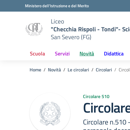
Vai ai contenuti
Vai al menu di navigazione
Vai al footer
Ministero dell'Istruzione e del Merito
Liceo
"Checchia Rispoli - Tondi"- Sci
San Severo (FG)
Scuola
Servizi
Novità
Didattica
Home
Novità
Le circolari
Circolari
Circo
Circolare 510
Circolar
Circolare n.510 