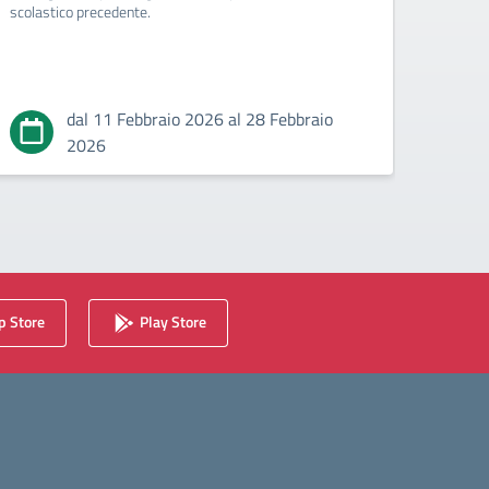
scolastico precedente.
Circola
maturi
dal 11 Febbraio 2026 al 28 Febbraio
2026
 Store
Play Store