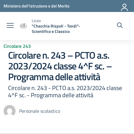
Vai ai contenuti
Vai al menu di navigazione
Vai al footer
Ministero dell'Istruzione e del Merito
Liceo
"Checchia Rispoli - Tondi"-
Scientifico e Classico
Circolare 243
Circolare n. 243 – PCTO a.s.
2023/2024 classe 4^F sc. –
Programma delle attività
Circolare n. 243 - PCTO a.s. 2023/2024 classe
4^F sc. - Programma delle attività
Personale scolastico