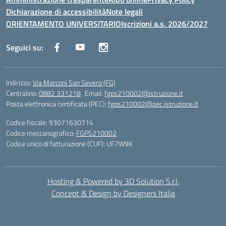
Dichiarazione di accessibilità
Note legali
ORIENTAMENTO UNIVERSITARIO
Iscrizioni a.s. 2026/2027
Seguici su:
Indirizzo:
Via Marconi San Severo (FG)
Centralino:
0882 331218
Email:
fgps210002@istruzione.it
Posta elettronica certificata (PEC):
fgps210002@pec.istruzione.it
Codice fiscale: 93071630714
Codice meccanografico:
FGPS210002
Codice unico di fatturazione (CUF): UF7W9K
Hosting & Powered by 3D Solution S.r.l.
Concept & Design by Designers Italia