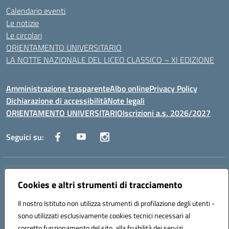
Calendario eventi
Le notizie
Le circolari
ORIENTAMENTO UNIVERSITARIO
LA NOTTE NAZIONALE DEL LICEO CLASSICO – XI EDIZIONE
Amministrazione trasparente
Albo online
Privacy Policy
Dichiarazione di accessibilità
Note legali
ORIENTAMENTO UNIVERSITARIO
Iscrizioni a.s. 2026/2027
Seguici su:
Indirizzo:
Via Marconi San Severo (FG)
Centralino:
Cookies e altri strumenti di tracciamento
0882 331218
Email:
fgps210002@istruzione.it
Posta elettronica certificata (PEC):
fgps210002@pec.istruzione.it
Il nostro Istituto non utilizza strumenti di profilazione degli utenti -
Codice fiscale: 93071630714
sono utilizzati esclusivamente cookies tecnici necessari al
Codice meccanografico:
FGPS210002
corretto funzionamento del sito, alla fruibilità dei servizi