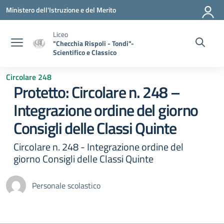
Vai ai contenuti
Vai al menu di navigazione
Vai al footer
Ministero dell'Istruzione e del Merito
Liceo
"Checchia Rispoli - Tondi"-
Scientifico e Classico
Circolare 248
Protetto: Circolare n. 248 –
Integrazione ordine del giorno
Consigli delle Classi Quinte
Circolare n. 248 - Integrazione ordine del
giorno Consigli delle Classi Quinte
Personale scolastico