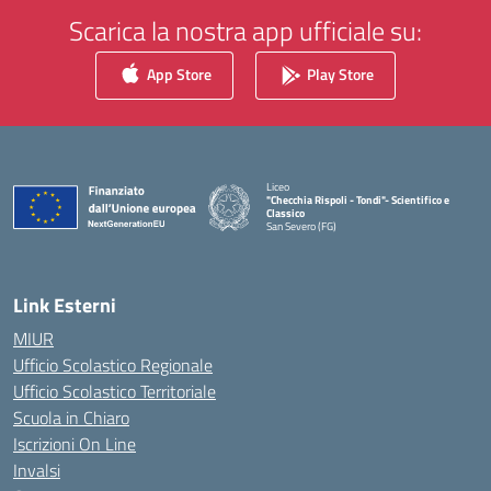
Scarica la nostra app ufficiale su:
App Store
Play Store
Liceo
"Checchia Rispoli - Tondi"- Scientifico e
Classico
San Severo (FG)
— Visita la pagina iniziale della scuola
Link Esterni
MIUR
Ufficio Scolastico Regionale
Ufficio Scolastico Territoriale
Scuola in Chiaro
Iscrizioni On Line
Invalsi