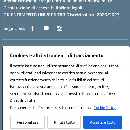
Amministrazione trasparente
Albo online
Privacy Policy
Dichiarazione di accessibilità
Note legali
ORIENTAMENTO UNIVERSITARIO
Iscrizioni a.s. 2026/2027
Seguici su:
Indirizzo:
Via Marconi San Severo (FG)
Centralino:
Cookies e altri strumenti di tracciamento
0882 331218
Email:
fgps210002@istruzione.it
Posta elettronica certificata (PEC):
fgps210002@pec.istruzione.it
Il nostro Istituto non utilizza strumenti di profilazione degli utenti -
Codice fiscale: 93071630714
sono utilizzati esclusivamente cookies tecnici necessari al
Codice meccanografico:
FGPS210002
corretto funzionamento del sito, alla fruibilità dei servizi
Codice unico di fatturazione (CUF): UF7W9K
istituzionali e alla sua accessibilità – sono utilizzati, inoltre,
strumenti statistici anonimizzati messi a disposizione da Web
Analytics Italia.
Hosting & Powered by 3D Solution S.r.l.
Per saperne di più sul nostro sito, consulta la ns.
Cookie Policy.
Concept & Design by Designers Italia
Personalizza
Rifiuta tutto
Accettare tutto