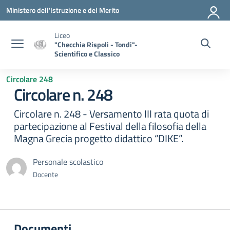
Vai ai contenuti
Vai al menu di navigazione
Vai al footer
Ministero dell'Istruzione e del Merito
Liceo
"Checchia Rispoli - Tondi"-
Scientifico e Classico
Circolare 248
Circolare n. 248
Circolare n. 248 - Versamento III rata quota di
partecipazione al Festival della filosofia della
Magna Grecia progetto didattico “DIKE”.
Personale scolastico
Docente
Documenti