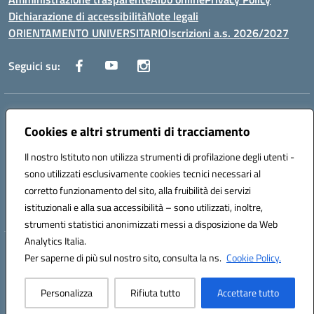
Dichiarazione di accessibilità
Note legali
ORIENTAMENTO UNIVERSITARIO
Iscrizioni a.s. 2026/2027
Seguici su:
Indirizzo:
Via Marconi San Severo (FG)
Centralino:
Cookies e altri strumenti di tracciamento
0882 331218
Email:
fgps210002@istruzione.it
Posta elettronica certificata (PEC):
fgps210002@pec.istruzione.it
Il nostro Istituto non utilizza strumenti di profilazione degli utenti -
Codice fiscale: 93071630714
sono utilizzati esclusivamente cookies tecnici necessari al
Codice meccanografico:
FGPS210002
corretto funzionamento del sito, alla fruibilità dei servizi
Codice unico di fatturazione (CUF): UF7W9K
istituzionali e alla sua accessibilità – sono utilizzati, inoltre,
strumenti statistici anonimizzati messi a disposizione da Web
Analytics Italia.
Hosting & Powered by 3D Solution S.r.l.
Per saperne di più sul nostro sito, consulta la ns.
Cookie Policy.
Concept & Design by Designers Italia
Personalizza
Rifiuta tutto
Accettare tutto