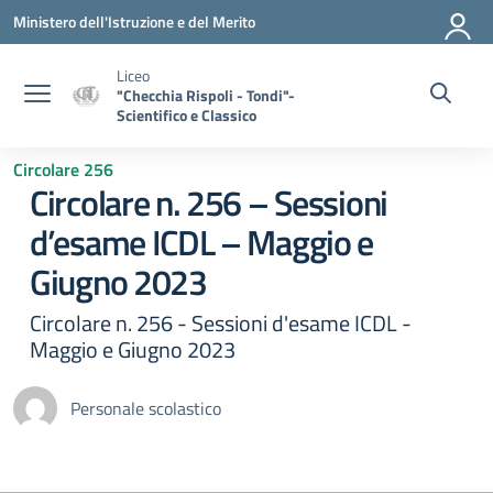
Vai ai contenuti
Vai al menu di navigazione
Vai al footer
Ministero dell'Istruzione e del Merito
Liceo
"Checchia Rispoli - Tondi"-
Scientifico e Classico
Circolare 256
Circolare n. 256 – Sessioni
d’esame ICDL – Maggio e
Giugno 2023
Circolare n. 256 - Sessioni d'esame ICDL -
Maggio e Giugno 2023
Personale scolastico