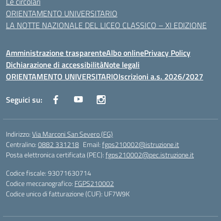
Le circolari
ORIENTAMENTO UNIVERSITARIO
LA NOTTE NAZIONALE DEL LICEO CLASSICO – XI EDIZIONE
Amministrazione trasparente
Albo online
Privacy Policy
Dichiarazione di accessibilità
Note legali
ORIENTAMENTO UNIVERSITARIO
Iscrizioni a.s. 2026/2027
Seguici su:
Indirizzo:
Via Marconi San Severo (FG)
Centralino:
0882 331218
Email:
fgps210002@istruzione.it
Posta elettronica certificata (PEC):
fgps210002@pec.istruzione.it
Codice fiscale: 93071630714
Codice meccanografico:
FGPS210002
Codice unico di fatturazione (CUF): UF7W9K