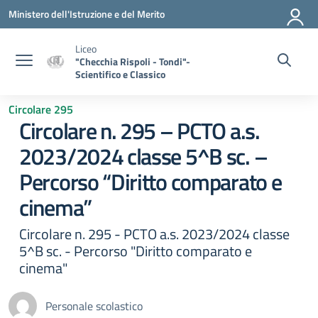
Vai ai contenuti
Vai al menu di navigazione
Vai al footer
Ministero dell'Istruzione e del Merito
Liceo
"Checchia Rispoli - Tondi"-
Scientifico e Classico
Circolare 295
Circolare n. 295 – PCTO a.s.
2023/2024 classe 5^B sc. –
Percorso “Diritto comparato e
cinema”
Circolare n. 295 - PCTO a.s. 2023/2024 classe
5^B sc. - Percorso "Diritto comparato e
cinema"
Personale scolastico