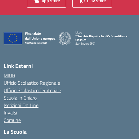
App Store
Play Store
Liceo
"Checchia Rispoli - Tondi"- Scientifico e
Classico
San Severo (FG)
— Visita la pagina iniziale della scuola
Link Esterni
MIUR
Ufficio Scolastico Regionale
Ufficio Scolastico Territoriale
Scuola in Chiaro
Iscrizioni On Line
Invalsi
Comune
La Scuola