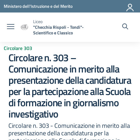
Vai ai contenuti
Vai al menu di navigazione
Vai al footer
Ministero dell'Istruzione e del Merito
Liceo
"Checchia Rispoli - Tondi"-
Scientifico e Classico
Circolare 303
Circolare n. 303 –
Comunicazione in merito alla
presentazione della candidatura
per la partecipazione alla Scuola
di formazione in giornalismo
investigativo
Circolare n. 303 - Comunicazione in merito alla
presentazione della candidatura per la