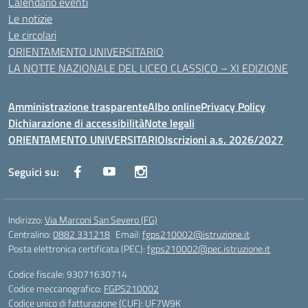
Calendario eventi
Le notizie
Le circolari
ORIENTAMENTO UNIVERSITARIO
LA NOTTE NAZIONALE DEL LICEO CLASSICO – XI EDIZIONE
Amministrazione trasparente
Albo online
Privacy Policy
Dichiarazione di accessibilità
Note legali
ORIENTAMENTO UNIVERSITARIO
Iscrizioni a.s. 2026/2027
Seguici su:
Indirizzo:
Via Marconi San Severo (FG)
Centralino:
0882 331218
Email:
fgps210002@istruzione.it
Posta elettronica certificata (PEC):
fgps210002@pec.istruzione.it
Codice fiscale: 93071630714
Codice meccanografico:
FGPS210002
Codice unico di fatturazione (CUF): UF7W9K