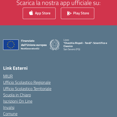
Scarica la nostra app ufficiale su:
App Store
Play Store
Liceo
"Checchia Rispoli - Tondi"- Scientifico e
Classico
San Severo (FG)
— Visita la pagina iniziale della scuola
Link Esterni
MIUR
Ufficio Scolastico Regionale
Ufficio Scolastico Territoriale
Scuola in Chiaro
Iscrizioni On Line
Invalsi
Comune