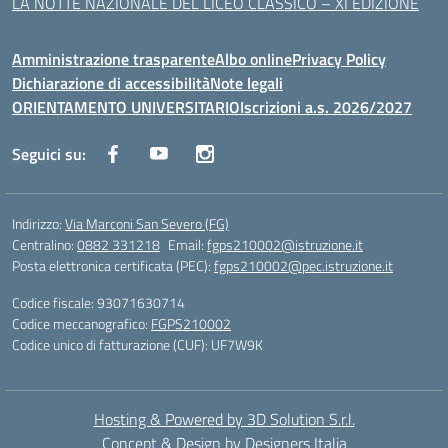
LA NOTTE NAZIONALE DEL LICEO CLASSICO – XI EDIZIONE
Amministrazione trasparente
Albo online
Privacy Policy
Dichiarazione di accessibilità
Note legali
ORIENTAMENTO UNIVERSITARIO
Iscrizioni a.s. 2026/2027
Seguici su:
Indirizzo:
Via Marconi San Severo (FG)
Centralino:
0882 331218
Email:
fgps210002@istruzione.it
Posta elettronica certificata (PEC):
fgps210002@pec.istruzione.it
Codice fiscale: 93071630714
Codice meccanografico:
FGPS210002
Codice unico di fatturazione (CUF): UF7W9K
Hosting & Powered by 3D Solution S.r.l.
Concept & Design by Designers Italia