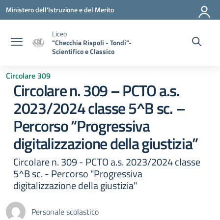
Vai ai contenuti
Vai al menu di navigazione
Vai al footer
Ministero dell'Istruzione e del Merito
Liceo
"Checchia Rispoli - Tondi"-
Scientifico e Classico
Circolare 309
Circolare n. 309 – PCTO a.s.
2023/2024 classe 5^B sc. –
Percorso “Progressiva
digitalizzazione della giustizia”
Circolare n. 309 - PCTO a.s. 2023/2024 classe
5^B sc. - Percorso "Progressiva
digitalizzazione della giustizia"
Personale scolastico