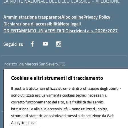
LA NOTTE NAZIONALE DEL LICEO CLASSICO – XI EDIZIONE
Amministrazione trasparente
Albo online
Privacy Policy
Dichiarazione di accessibilità
Note legali
ORIENTAMENTO UNIVERSITARIO
Iscrizioni a.s. 2026/2027
Seguici su:
Indirizzo:
Via Marconi San Severo (FG)
Centralino:
0882 331218
Email:
fgps210002@istruzione.it
Posta elettronica certificata (PEC):
fgps210002@pec.istruzione.it
Cookies e altri strumenti di tracciamento
Codice fiscale: 93071630714
Il nostro Istituto non utilizza strumenti di profilazione degli utenti -
Codice meccanografico:
FGPS210002
sono utilizzati esclusivamente cookies tecnici necessari al
Codice unico di fatturazione (CUF): UF7W9K
corretto funzionamento del sito, alla fruibilità dei servizi
istituzionali e alla sua accessibilità – sono utilizzati, inoltre,
strumenti statistici anonimizzati messi a disposizione da Web
Hosting & Powered by 3D Solution S.r.l.
Analytics Italia.
Concept & Design by Designers Italia