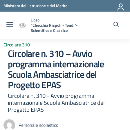
Vai ai contenuti
Vai al menu di navigazione
Vai al footer
Ministero dell'Istruzione e del Merito
Liceo
"Checchia Rispoli - Tondi"-
Scientifico e Classico
Circolare 310
Circolare n. 310 – Avvio
programma internazionale
Scuola Ambasciatrice del
Progetto EPAS
Circolare n. 310 - Avvio programma
internazionale Scuola Ambasciatrice del
Progetto EPAS
Personale scolastico