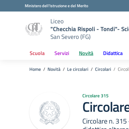
Vai ai contenuti
Vai al menu di navigazione
Vai al footer
Ministero dell'Istruzione e del Merito
Liceo
"Checchia Rispoli - Tondi"- Sci
San Severo (FG)
Scuola
Servizi
Novità
Didattica
Home
Novità
Le circolari
Circolari
Circo
Circolare 315
Circolar
Circolare n. 315