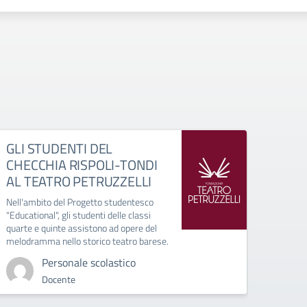
GLI STUDENTI DEL
Circo
CHECCHIA RISPOLI-TONDI
stude
AL TEATRO PETRUZZELLI
all’i
press
Nell'ambito del Progetto studentesco
"Educational", gli studenti delle classi
Circo
quarte e quinte assistono ad opere del
Circola
melodramma nello storico teatro barese.
docenti
“Educat
Personale scolastico
Docente