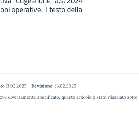
ativa “Cogestione” a.s. 2024
ni operative. Il testo della
o:
13.02.2025
-
Revisione:
13.02.2025
ove diversamente specificato, questo articolo è stato rilasciato sott