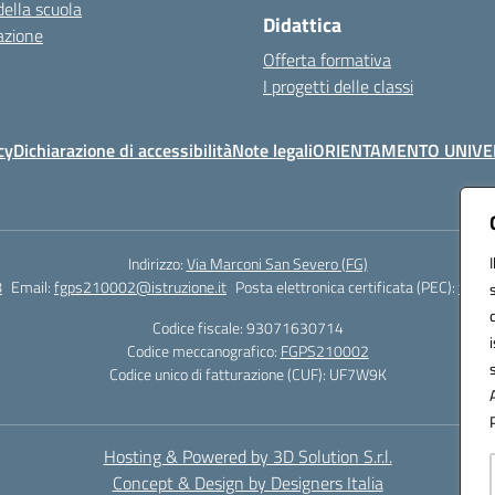
della scuola
Didattica
azione
Offerta formativa
I progetti delle classi
cy
Dichiarazione di accessibilità
Note legali
ORIENTAMENTO UNIVE
Indirizzo:
Via Marconi San Severo (FG)
8
Email:
fgps210002@istruzione.it
Posta elettronica certificata (PEC):
fgps2
Codice fiscale: 93071630714
Codice meccanografico:
FGPS210002
Codice unico di fatturazione (CUF): UF7W9K
Hosting & Powered by 3D Solution S.r.l.
Concept & Design by Designers Italia