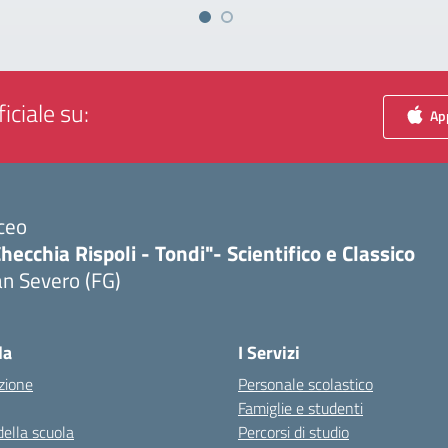
iciale su:
App
ceo
hecchia Rispoli - Tondi"- Scientifico e Classico
n Severo (FG)
Visita la pagina iniziale della scuola
la
I Servizi
zione
Personale scolastico
Famiglie e studenti
della scuola
Percorsi di studio