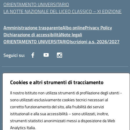
ORIENTAMENTO UNIVERSITARIO
LA NOTTE NAZIONALE DEL LICEO CLASSICO – XI EDIZIONE
Amministrazione trasparente
Albo online
Privacy Policy
Dichiarazione di accessibilità
Note legali
ORIENTAMENTO UNIVERSITARIO
Iscrizioni a.s. 2026/2027
Seguici su:
Indirizzo:
Via Marconi San Severo (FG)
Centralino:
Cookies e altri strumenti di tracciamento
0882 331218
Email:
fgps210002@istruzione.it
Posta elettronica certificata (PEC):
fgps210002@pec.istruzione.it
Il nostro Istituto non utilizza strumenti di profilazione degli utenti -
Codice fiscale: 93071630714
sono utilizzati esclusivamente cookies tecnici necessari al
Codice meccanografico:
FGPS210002
corretto funzionamento del sito, alla fruibilità dei servizi
Codice unico di fatturazione (CUF): UF7W9K
istituzionali e alla sua accessibilità – sono utilizzati, inoltre,
strumenti statistici anonimizzati messi a disposizione da Web
Analytics Italia.