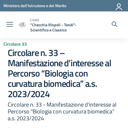
Vai ai contenuti
Vai al menu di navigazione
Vai al footer
Ministero dell'Istruzione e del Merito
Liceo
"Checchia Rispoli - Tondi"-
Scientifico e Classico
Circolare 33
Circolare n. 33 –
Manifestazione d’interesse al
Percorso “Biologia con
curvatura biomedica” a.s.
2023/2024
Circolare n. 33 - Manifestazione d'interesse al
Percorso "Biologia con curvatura biomedica"
a.s. 2023/2024