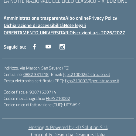
LA NOTTE NAZIONALE DEL LICEO CLASSICO – XI EDIZIONE
Amministrazione trasparente
Albo online
Privacy Policy
Dichiarazione di accessibilità
Note legali
ORIENTAMENTO UNIVERSITARIO
Iscrizioni a.s. 2026/2027
Seguici su:
Indirizzo:
Via Marconi San Severo (FG)
Centralino:
0882 331218
Email:
fgps210002@istruzione.it
Posta elettronica certificata (PEC):
fgps210002@pec.istruzione.it
Codice fiscale: 93071630714
Codice meccanografico:
FGPS210002
Codice unico di fatturazione (CUF): UF7W9K
Hosting & Powered by 3D Solution S.r.l.
Concept & Design by Designers Italia