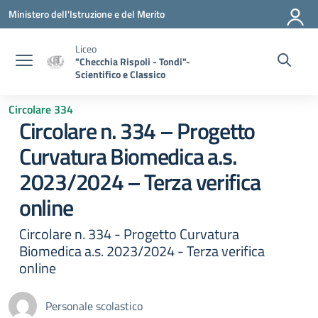
Vai ai contenuti
Vai al menu di navigazione
Vai al footer
Ministero dell'Istruzione e del Merito
Liceo
"Checchia Rispoli - Tondi"-
Scientifico e Classico
Circolare 334
Circolare n. 334 – Progetto
Curvatura Biomedica a.s.
2023/2024 – Terza verifica
online
Circolare n. 334 - Progetto Curvatura
Biomedica a.s. 2023/2024 - Terza verifica
online
Personale scolastico