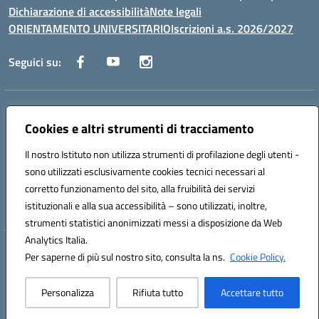
Dichiarazione di accessibilità
Note legali
ORIENTAMENTO UNIVERSITARIO
Iscrizioni a.s. 2026/2027
Seguici su:
Indirizzo:
Via Marconi San Severo (FG)
Centralino:
Cookies e altri strumenti di tracciamento
0882 331218
Email:
fgps210002@istruzione.it
Posta elettronica certificata (PEC):
fgps210002@pec.istruzione.it
Il nostro Istituto non utilizza strumenti di profilazione degli utenti -
Codice fiscale: 93071630714
sono utilizzati esclusivamente cookies tecnici necessari al
Codice meccanografico:
FGPS210002
corretto funzionamento del sito, alla fruibilità dei servizi
Codice unico di fatturazione (CUF): UF7W9K
istituzionali e alla sua accessibilità – sono utilizzati, inoltre,
strumenti statistici anonimizzati messi a disposizione da Web
Analytics Italia.
Hosting & Powered by 3D Solution S.r.l.
Per saperne di più sul nostro sito, consulta la ns.
Cookie Policy.
Concept & Design by Designers Italia
Personalizza
Rifiuta tutto
Accettare tutto