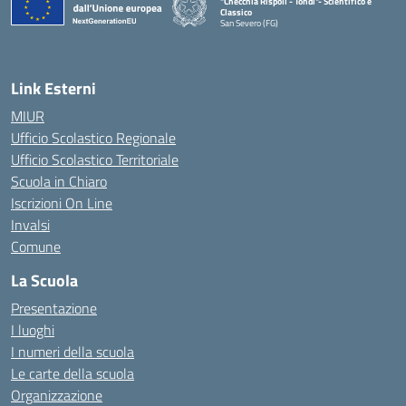
"Checchia Rispoli - Tondi"- Scientifico e
Classico
San Severo (FG)
— Visita la pagina iniziale della scuola
Link Esterni
MIUR
Ufficio Scolastico Regionale
Ufficio Scolastico Territoriale
Scuola in Chiaro
Iscrizioni On Line
Invalsi
Comune
La Scuola
Presentazione
I luoghi
I numeri della scuola
Le carte della scuola
Organizzazione