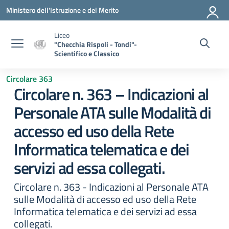
Vai ai contenuti
Vai al menu di navigazione
Vai al footer
Ministero dell'Istruzione e del Merito
Liceo
"Checchia Rispoli - Tondi"-
Scientifico e Classico
Circolare 363
Circolare n. 363 – Indicazioni al
Personale ATA sulle Modalità di
accesso ed uso della Rete
Informatica telematica e dei
servizi ad essa collegati.
Circolare n. 363 - Indicazioni al Personale ATA
sulle Modalità di accesso ed uso della Rete
Informatica telematica e dei servizi ad essa
collegati.