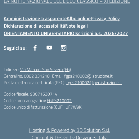
LA NOTTE NAZIONALE DEL LICEO CLASSICO – XI EDIZIONE
Amministrazione trasparente
Albo online
Privacy Policy
Dichiarazione di accessibilità
Note legali
ORIENTAMENTO UNIVERSITARIO
Iscrizioni a.s. 2026/2027
Seguici su:
Indirizzo:
Via Marconi San Severo (FG)
Centralino:
0882 331218
Email:
fgps210002@istruzione.it
Posta elettronica certificata (PEC):
fgps210002@pec.istruzione.it
Codice fiscale: 93071630714
Codice meccanografico:
FGPS210002
Codice unico di fatturazione (CUF): UF7W9K
Hosting & Powered by 3D Solution S.r.l.
Concept & Design by Designers Italia