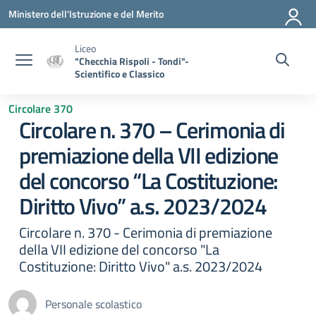
Vai ai contenuti
Vai al menu di navigazione
Vai al footer
Ministero dell'Istruzione e del Merito
Liceo
"Checchia Rispoli - Tondi"-
Scientifico e Classico
Circolare 370
Circolare n. 370 – Cerimonia di
premiazione della VII edizione
del concorso “La Costituzione:
Diritto Vivo” a.s. 2023/2024
Circolare n. 370 - Cerimonia di premiazione
della VII edizione del concorso "La
Costituzione: Diritto Vivo" a.s. 2023/2024
Personale scolastico