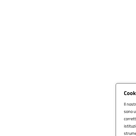
Cooki
Il nost
sono ut
corrett
istituz
strume