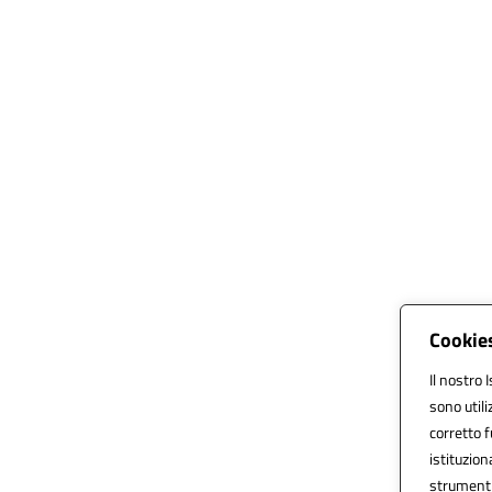
Cookies
Il nostro 
sono util
corretto f
istituziona
strumenti