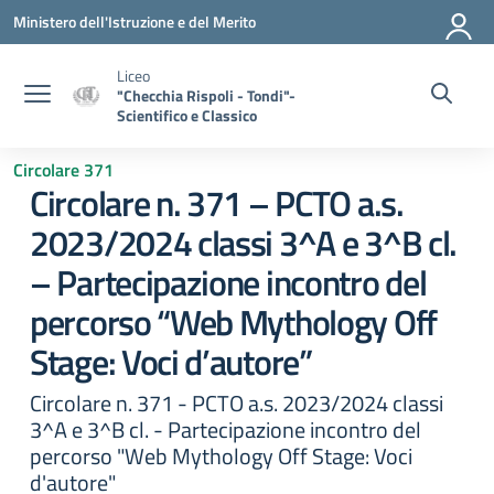
Vai ai contenuti
Vai al menu di navigazione
Vai al footer
Ministero dell'Istruzione e del Merito
Liceo
"Checchia Rispoli - Tondi"-
Scientifico e Classico
Circolare 371
Circolare n. 371 – PCTO a.s.
2023/2024 classi 3^A e 3^B cl.
– Partecipazione incontro del
percorso “Web Mythology Off
Stage: Voci d’autore”
Circolare n. 371 - PCTO a.s. 2023/2024 classi
3^A e 3^B cl. - Partecipazione incontro del
percorso "Web Mythology Off Stage: Voci
d'autore"