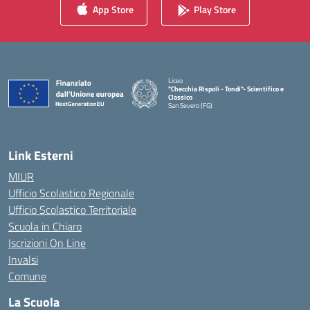
App Store
Play Store
Liceo
"Checchia Rispoli - Tondi"- Scientifico e
Classico
San Severo (FG)
— Visita la pagina iniziale della scuola
Link Esterni
MIUR
Ufficio Scolastico Regionale
Ufficio Scolastico Territoriale
Scuola in Chiaro
Iscrizioni On Line
Invalsi
Comune
La Scuola