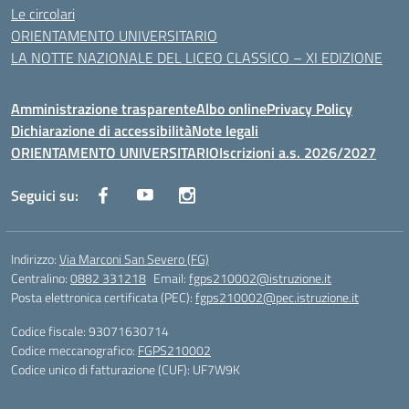
Le circolari
ORIENTAMENTO UNIVERSITARIO
LA NOTTE NAZIONALE DEL LICEO CLASSICO – XI EDIZIONE
Amministrazione trasparente
Albo online
Privacy Policy
Dichiarazione di accessibilità
Note legali
ORIENTAMENTO UNIVERSITARIO
Iscrizioni a.s. 2026/2027
Seguici su:
Indirizzo:
Via Marconi San Severo (FG)
Centralino:
0882 331218
Email:
fgps210002@istruzione.it
Posta elettronica certificata (PEC):
fgps210002@pec.istruzione.it
Codice fiscale: 93071630714
Codice meccanografico:
FGPS210002
Codice unico di fatturazione (CUF): UF7W9K