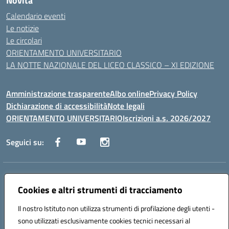
Novità
Calendario eventi
Le notizie
Le circolari
ORIENTAMENTO UNIVERSITARIO
LA NOTTE NAZIONALE DEL LICEO CLASSICO – XI EDIZIONE
Amministrazione trasparente
Albo online
Privacy Policy
Dichiarazione di accessibilità
Note legali
ORIENTAMENTO UNIVERSITARIO
Iscrizioni a.s. 2026/2027
Seguici su:
Indirizzo:
Via Marconi San Severo (FG)
Centralino:
Cookies e altri strumenti di tracciamento
0882 331218
Email:
fgps210002@istruzione.it
Posta elettronica certificata (PEC):
fgps210002@pec.istruzione.it
Il nostro Istituto non utilizza strumenti di profilazione degli utenti -
Codice fiscale: 93071630714
sono utilizzati esclusivamente cookies tecnici necessari al
Codice meccanografico:
FGPS210002