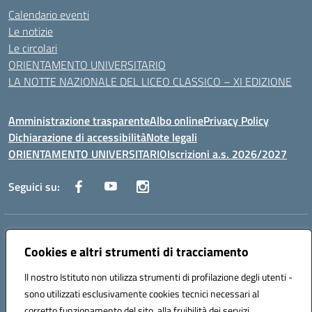
Calendario eventi
Le notizie
Le circolari
ORIENTAMENTO UNIVERSITARIO
LA NOTTE NAZIONALE DEL LICEO CLASSICO – XI EDIZIONE
Amministrazione trasparente
Albo online
Privacy Policy
Dichiarazione di accessibilità
Note legali
ORIENTAMENTO UNIVERSITARIO
Iscrizioni a.s. 2026/2027
Seguici su:
Indirizzo:
Via Marconi San Severo (FG)
Centralino:
Cookies e altri strumenti di tracciamento
0882 331218
Email:
fgps210002@istruzione.it
Posta elettronica certificata (PEC):
fgps210002@pec.istruzione.it
Il nostro Istituto non utilizza strumenti di profilazione degli utenti -
Codice fiscale: 93071630714
sono utilizzati esclusivamente cookies tecnici necessari al
Codice meccanografico:
FGPS210002
corretto funzionamento del sito, alla fruibilità dei servizi