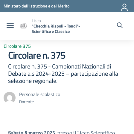
Vai ai contenuti
Vai al menu di navigazione
Vai al footer
Ministero dell'Istruzione e del Merito
Liceo
"Checchia Rispoli - Tondi"-
Scientifico e Classico
Circolare 375
Circolare n. 375
Circolare n. 375 - Campionati Nazionali di
Debate a.s.2024-2025 – partecipazione alla
selezione regionale.
Personale scolastico
Docente
Sabato 8 marzo 2025,
presso il Liceo Scientifico