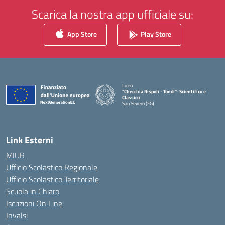
Scarica la nostra app ufficiale su:
App Store
Play Store
Liceo
"Checchia Rispoli - Tondi"- Scientifico e
Classico
San Severo (FG)
— Visita la pagina iniziale della scuola
Link Esterni
MIUR
Ufficio Scolastico Regionale
Ufficio Scolastico Territoriale
Scuola in Chiaro
Iscrizioni On Line
Invalsi