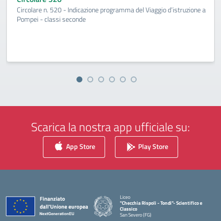
Circolare n. 520 - Indicazione programma del Viaggio d’istruzione a
Pompei - classi seconde
Scarica la nostra app ufficiale su:
App Store
Play Store
Liceo
"Checchia Rispoli - Tondi"- Scientifico e
Classico
San Severo (FG)
— Visita la pagina iniziale della scuola