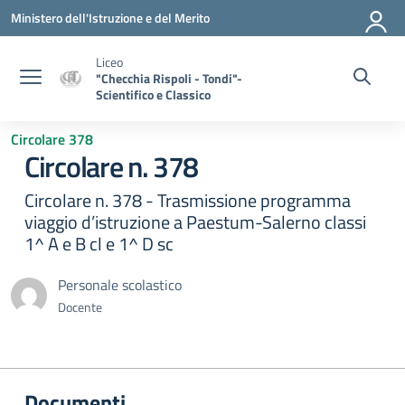
Vai ai contenuti
Vai al menu di navigazione
Vai al footer
Ministero dell'Istruzione e del Merito
Liceo
"Checchia Rispoli - Tondi"-
Scientifico e Classico
Circolare 378
Circolare n. 378
Circolare n. 378 - Trasmissione programma
viaggio d’istruzione a Paestum-Salerno classi
1^ A e B cl e 1^ D sc
Personale scolastico
Docente
Documenti