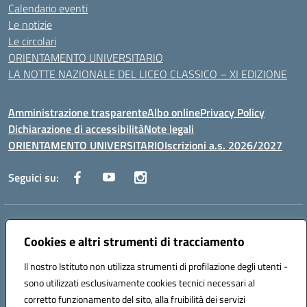
Calendario eventi
Le notizie
Le circolari
ORIENTAMENTO UNIVERSITARIO
LA NOTTE NAZIONALE DEL LICEO CLASSICO – XI EDIZIONE
Amministrazione trasparente
Albo online
Privacy Policy
Dichiarazione di accessibilità
Note legali
ORIENTAMENTO UNIVERSITARIO
Iscrizioni a.s. 2026/2027
Seguici su:
Indirizzo:
Via Marconi San Severo (FG)
Centralino:
Cookies e altri strumenti di tracciamento
0882 331218
Email:
fgps210002@istruzione.it
Posta elettronica certificata (PEC):
fgps210002@pec.istruzione.it
Il nostro Istituto non utilizza strumenti di profilazione degli utenti -
Codice fiscale: 93071630714
sono utilizzati esclusivamente cookies tecnici necessari al
Codice meccanografico:
FGPS210002
corretto funzionamento del sito, alla fruibilità dei servizi