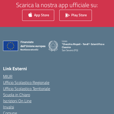
Scarica la nostra app ufficiale su:
App Store
Play Store
Liceo
"Checchia Rispoli - Tondi"- Scientifico e
Classico
San Severo (FG)
— Visita la pagina iniziale della scuola
Link Esterni
MIUR
Ufficio Scolastico Regionale
Ufficio Scolastico Territoriale
Scuola in Chiaro
Iscrizioni On Line
Invalsi
Comune