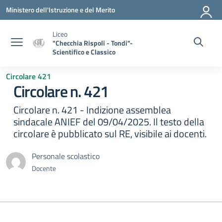
Vai ai contenuti
Vai al menu di navigazione
Vai al footer
Ministero dell'Istruzione e del Merito
Liceo
"Checchia Rispoli - Tondi"-
Scientifico e Classico
Circolare 421
Circolare n. 421
Circolare n. 421 - Indizione assemblea
sindacale ANIEF del 09/04/2025. Il testo della
circolare è pubblicato sul RE, visibile ai docenti.
Personale scolastico
Docente