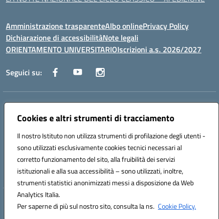
Amministrazione trasparente
Albo online
Privacy Policy
Dichiarazione di accessibilità
Note legali
ORIENTAMENTO UNIVERSITARIO
Iscrizioni a.s. 2026/2027
Seguici su:
Indirizzo:
Via Marconi San Severo (FG)
Centralino:
Cookies e altri strumenti di tracciamento
0882 331218
Email:
fgps210002@istruzione.it
Posta elettronica certificata (PEC):
fgps210002@pec.istruzione.it
Il nostro Istituto non utilizza strumenti di profilazione degli utenti -
Codice fiscale: 93071630714
sono utilizzati esclusivamente cookies tecnici necessari al
Codice meccanografico:
FGPS210002
corretto funzionamento del sito, alla fruibilità dei servizi
Codice unico di fatturazione (CUF): UF7W9K
istituzionali e alla sua accessibilità – sono utilizzati, inoltre,
strumenti statistici anonimizzati messi a disposizione da Web
Analytics Italia.
Hosting & Powered by 3D Solution S.r.l.
Per saperne di più sul nostro sito, consulta la ns.
Cookie Policy.
Concept & Design by Designers Italia