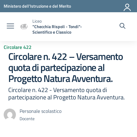
Vai ai contenuti
Vai al menu di navigazione
Vai al footer
Ministero dell'Istruzione e del Merito
Liceo
"Checchia Rispoli - Tondi"-
Scientifico e Classico
Circolare 422
Circolare n. 422 – Versamento
quota di partecipazione al
Progetto Natura Avventura.
Circolare n. 422 - Versamento quota di
partecipazione al Progetto Natura Avventura.
Personale scolastico
Docente