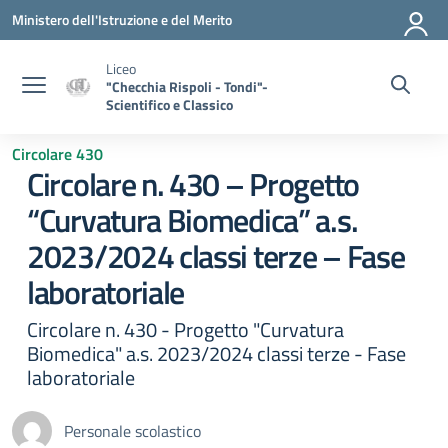
Vai ai contenuti
Vai al menu di navigazione
Vai al footer
Ministero dell'Istruzione e del Merito
Liceo
"Checchia Rispoli - Tondi"-
Scientifico e Classico
Circolare 430
Circolare n. 430 – Progetto
“Curvatura Biomedica” a.s.
2023/2024 classi terze – Fase
laboratoriale
Circolare n. 430 - Progetto "Curvatura
Biomedica" a.s. 2023/2024 classi terze - Fase
laboratoriale
Personale scolastico