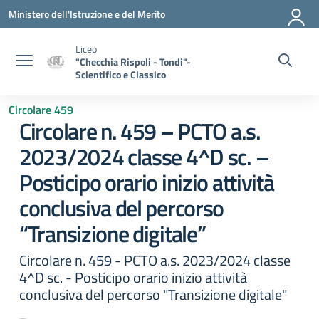
Vai ai contenuti
Vai al menu di navigazione
Vai al footer
Ministero dell'Istruzione e del Merito
Liceo
"Checchia Rispoli - Tondi"-
Scientifico e Classico
Circolare 459
Circolare n. 459 – PCTO a.s.
2023/2024 classe 4^D sc. –
Posticipo orario inizio attività
conclusiva del percorso
“Transizione digitale”
Circolare n. 459 - PCTO a.s. 2023/2024 classe
4^D sc. - Posticipo orario inizio attività
conclusiva del percorso "Transizione digitale"