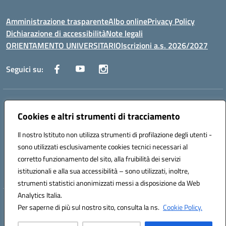
Amministrazione trasparente
Albo online
Privacy Policy
Dichiarazione di accessibilità
Note legali
ORIENTAMENTO UNIVERSITARIO
Iscrizioni a.s. 2026/2027
Seguici su:
Indirizzo:
Via Marconi San Severo (FG)
Centralino:
Cookies e altri strumenti di tracciamento
0882 331218
Email:
fgps210002@istruzione.it
Posta elettronica certificata (PEC):
fgps210002@pec.istruzione.it
Il nostro Istituto non utilizza strumenti di profilazione degli utenti -
Codice fiscale: 93071630714
sono utilizzati esclusivamente cookies tecnici necessari al
Codice meccanografico:
FGPS210002
corretto funzionamento del sito, alla fruibilità dei servizi
Codice unico di fatturazione (CUF): UF7W9K
istituzionali e alla sua accessibilità – sono utilizzati, inoltre,
strumenti statistici anonimizzati messi a disposizione da Web
Analytics Italia.
Hosting & Powered by 3D Solution S.r.l.
Per saperne di più sul nostro sito, consulta la ns.
Cookie Policy.
Concept & Design by Designers Italia