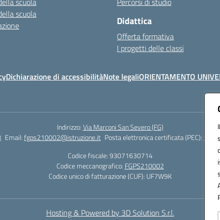
della scuola
Percorsi di studio
della scuola
Didattica
azione
Offerta formativa
I progetti delle classi
cy
Dichiarazione di accessibilità
Note legali
ORIENTAMENTO UNIVE
Indirizzo:
Via Marconi San Severo (FG)
8
Email:
fgps210002@istruzione.it
Posta elettronica certificata (PEC):
fgps2
Codice fiscale: 93071630714
Codice meccanografico:
FGPS210002
Codice unico di fatturazione (CUF): UF7W9K
Hosting & Powered by 3D Solution S.r.l.