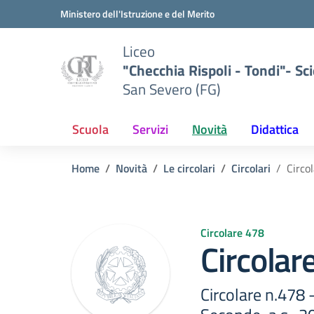
Vai ai contenuti
Vai al menu di navigazione
Vai al footer
Ministero dell'Istruzione e del Merito
Liceo
"Checchia Rispoli - Tondi"- Sci
San Severo (FG)
Scuola
Servizi
Novità
Didattica
Home
Novità
Le circolari
Circolari
Circo
Circolare 478
Circolar
Circolare n.478 