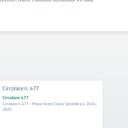
o Licenza Creative Commons Attribuzione 4.0 Italia.
Circolare n. 477
Circo
Circolare 477
Circo
Circolare n. 477 - Prove Invalsi Classi Seconde a.s. 2024-
Circola
2025. .
2025.