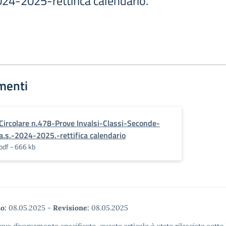
24-2025-rettifica calendario.
menti
Circolare n.478-Prove Invalsi-Classi-Seconde-
a.s.-2024-2025.-rettifica calendario
pdf - 666 kb
o:
08.05.2025
-
Revisione:
08.05.2025