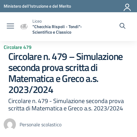
Vai ai contenuti
Vai al menu di navigazione
Vai al footer
Ministero dell'Istruzione e del Merito
Liceo
"Checchia Rispoli - Tondi"-
Scientifico e Classico
Circolare 479
Circolare n. 479 – Simulazione
seconda prova scritta di
Matematica e Greco a.s.
2023/2024
Circolare n. 479 - Simulazione seconda prova
scritta di Matematica e Greco a.s. 2023/2024
Personale scolastico