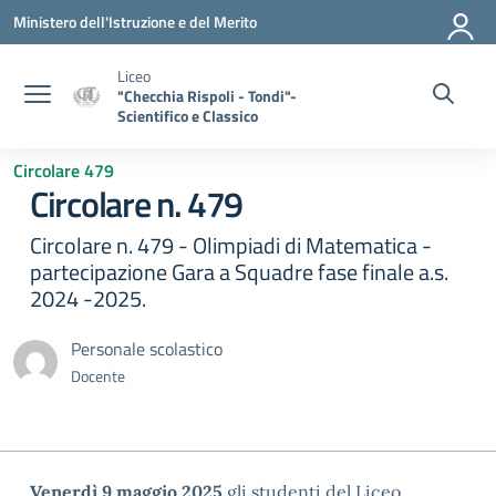
Vai ai contenuti
Vai al menu di navigazione
Vai al footer
Ministero dell'Istruzione e del Merito
Liceo
"Checchia Rispoli - Tondi"-
Scientifico e Classico
Circolare 479
Circolare n. 479
Circolare n. 479 - Olimpiadi di Matematica -
partecipazione Gara a Squadre fase finale a.s.
2024 -2025.
Personale scolastico
Docente
Venerdì 9 maggio 2025
gli studenti del Liceo