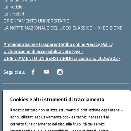
Le notizie
Le circolari
ORIENTAMENTO UNIVERSITARIO
LA NOTTE NAZIONALE DEL LICEO CLASSICO – XI EDIZIONE
Amministrazione trasparente
Albo online
Privacy Policy
Dichiarazione di accessibilità
Note legali
ORIENTAMENTO UNIVERSITARIO
Iscrizioni a.s. 2026/2027
Seguici su:
Indirizzo:
Via Marconi San Severo (FG)
Centralino:
Cookies e altri strumenti di tracciamento
0882 331218
Email:
fgps210002@istruzione.it
Posta elettronica certificata (PEC):
fgps210002@pec.istruzione.it
Il nostro Istituto non utilizza strumenti di profilazione degli utenti -
Codice fiscale: 93071630714
sono utilizzati esclusivamente cookies tecnici necessari al
Codice meccanografico:
FGPS210002
corretto funzionamento del sito, alla fruibilità dei servizi
Codice unico di fatturazione (CUF): UF7W9K
istituzionali e alla sua accessibilità – sono utilizzati, inoltre,