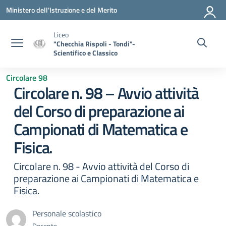
Vai ai contenuti
Vai al menu di navigazione
Vai al footer
Ministero dell'Istruzione e del Merito
Liceo
"Checchia Rispoli - Tondi"-
Scientifico e Classico
Circolare 98
Circolare n. 98 – Avvio attività
del Corso di preparazione ai
Campionati di Matematica e
Fisica.
Circolare n. 98 - Avvio attività del Corso di
preparazione ai Campionati di Matematica e
Fisica.
Personale scolastico
Docente