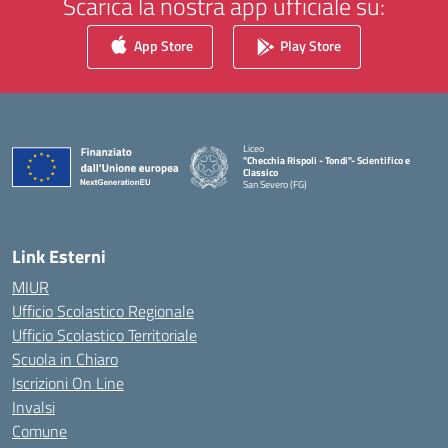
Scarica la nostra app ufficiale su:
App Store
Play Store
Liceo
"Checchia Rispoli - Tondi"- Scientifico e
Classico
San Severo (FG)
— Visita la pagina iniziale della scuola
Link Esterni
MIUR
Ufficio Scolastico Regionale
Ufficio Scolastico Territoriale
Scuola in Chiaro
Iscrizioni On Line
Invalsi
Comune