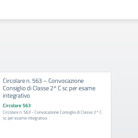
Circolare n. 563 – Convocazione
Circ
Consiglio di Classe 2^ C sc per esame
Consi
integrativo
del p
Circolare 563
Circo
Circolare n. 563 - Convocazione Consiglio di Classe 2^ C
Circol
sc per esame integrativo
per la 