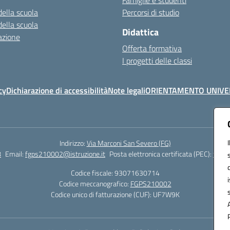
Famiglie e studenti
della scuola
Percorsi di studio
della scuola
Didattica
azione
Offerta formativa
I progetti delle classi
cy
Dichiarazione di accessibilità
Note legali
ORIENTAMENTO UNIVE
Indirizzo:
Via Marconi San Severo (FG)
8
Email:
fgps210002@istruzione.it
Posta elettronica certificata (PEC):
fgps2
Codice fiscale: 93071630714
Codice meccanografico:
FGPS210002
Codice unico di fatturazione (CUF): UF7W9K