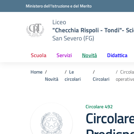
Vai ai contenuti
Vai al menu di navigazione
Vai al footer
Ministero dell'Istruzione e del Merito
Liceo
"Checchia Rispoli - Tondi"- Sci
San Severo (FG)
Scuola
Servizi
Novità
Didattica
Home
Le
Circol
Novità
circolari
Circolari
operativ
Circolare 492
Circolar