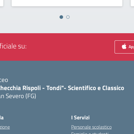
iciale su:
App
ceo
hecchia Rispoli - Tondi"- Scientifico e Classico
n Severo (FG)
Visita la pagina iniziale della scuola
la
I Servizi
zione
Personale scolastico