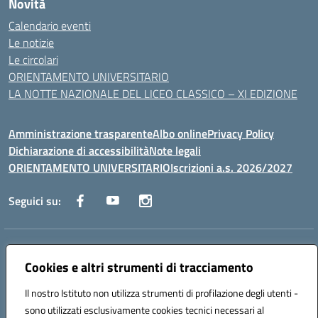
Novità
Calendario eventi
Le notizie
Le circolari
ORIENTAMENTO UNIVERSITARIO
LA NOTTE NAZIONALE DEL LICEO CLASSICO – XI EDIZIONE
Amministrazione trasparente
Albo online
Privacy Policy
Dichiarazione di accessibilità
Note legali
ORIENTAMENTO UNIVERSITARIO
Iscrizioni a.s. 2026/2027
Seguici su:
Indirizzo:
Via Marconi San Severo (FG)
Centralino:
Cookies e altri strumenti di tracciamento
0882 331218
Email:
fgps210002@istruzione.it
Posta elettronica certificata (PEC):
fgps210002@pec.istruzione.it
Il nostro Istituto non utilizza strumenti di profilazione degli utenti -
Codice fiscale: 93071630714
sono utilizzati esclusivamente cookies tecnici necessari al