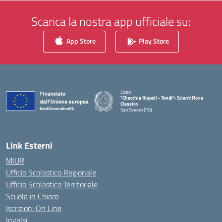
Scarica la nostra app ufficiale su:
App Store
Play Store
Liceo
"Checchia Rispoli - Tondi"- Scientifico e
Classico
San Severo (FG)
— Visita la pagina iniziale della scuola
Link Esterni
MIUR
Ufficio Scolastico Regionale
Ufficio Scolastico Territoriale
Scuola in Chiaro
Iscrizioni On Line
Invalsi