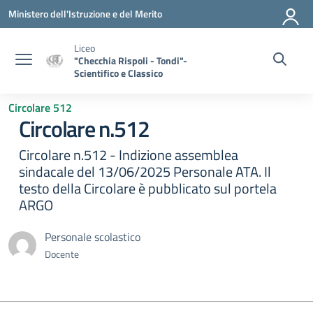
Vai ai contenuti
Vai al menu di navigazione
Vai al footer
Ministero dell'Istruzione e del Merito
Liceo
"Checchia Rispoli - Tondi"-
Scientifico e Classico
Circolare 512
Circolare n.512
Circolare n.512 - Indizione assemblea
sindacale del 13/06/2025 Personale ATA. Il
testo della Circolare è pubblicato sul portela
ARGO
Personale scolastico
Docente