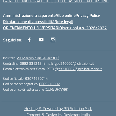
LA NOTTE NAZIONALE DEL LICEO CLASSICO – XI EDIZIONE
Amministrazione trasparente
Albo online
Privacy Policy
Dichiarazione di accessibilità
Note legali
ORIENTAMENTO UNIVERSITARIO
Iscrizioni a.s. 2026/2027
Seguici su:
Indirizzo:
Via Marconi San Severo (FG)
Centralino:
0882 331218
Email:
fgps210002@istruzione.it
Posta elettronica certificata (PEC):
fgps210002@pec.istruzione.it
Codice fiscale: 93071630714
Codice meccanografico:
FGPS210002
Codice unico di fatturazione (CUF): UF7W9K
Hosting & Powered by 3D Solution S.r.l.
Concept & Design by Designers Italia