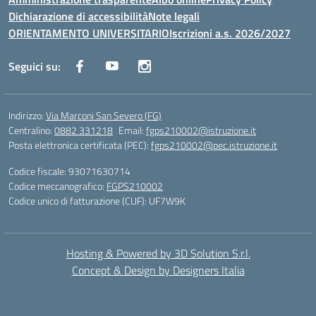
Dichiarazione di accessibilità
Note legali
ORIENTAMENTO UNIVERSITARIO
Iscrizioni a.s. 2026/2027
Seguici su:
Indirizzo:
Via Marconi San Severo (FG)
Centralino:
0882 331218
Email:
fgps210002@istruzione.it
Posta elettronica certificata (PEC):
fgps210002@pec.istruzione.it
Codice fiscale: 93071630714
Codice meccanografico:
FGPS210002
Codice unico di fatturazione (CUF): UF7W9K
Hosting & Powered by 3D Solution S.r.l.
Concept & Design by Designers Italia