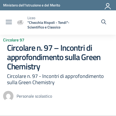
Vai ai contenuti
Vai al menu di navigazione
Vai al footer
Ministero dell'Istruzione e del Merito
Liceo
"Checchia Rispoli - Tondi"-
Scientifico e Classico
Circolare 97
Circolare n. 97 – Incontri di
approfondimento sulla Green
Chemistry
Circolare n. 97 - Incontri di approfondimento
sulla Green Chemistry
Personale scolastico