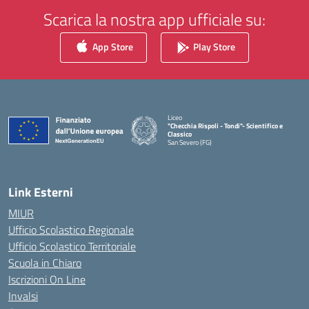
Scarica la nostra app ufficiale su:
App Store
Play Store
Liceo
"Checchia Rispoli - Tondi"- Scientifico e
Classico
San Severo (FG)
— Visita la pagina iniziale della scuola
Link Esterni
MIUR
Ufficio Scolastico Regionale
Ufficio Scolastico Territoriale
Scuola in Chiaro
Iscrizioni On Line
Invalsi