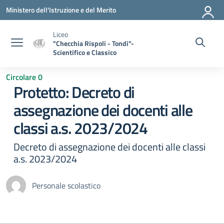
Vai ai contenuti
Vai al menu di navigazione
Vai al footer
Ministero dell'Istruzione e del Merito
Liceo
"Checchia Rispoli - Tondi"-
Scientifico e Classico
Circolare 0
Protetto: Decreto di
assegnazione dei docenti alle
classi a.s. 2023/2024
Decreto di assegnazione dei docenti alle classi
a.s. 2023/2024
Personale scolastico