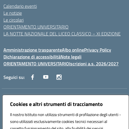
Calendario eventi
Le notizie
Le circolari
ORIENTAMENTO UNIVERSITARIO
LA NOTTE NAZIONALE DEL LICEO CLASSICO – XI EDIZIONE
Amministrazione trasparente
Albo online
Privacy Policy
Dichiarazione di accessibilità
Note legali
ORIENTAMENTO UNIVERSITARIO
Iscrizioni a.s. 2026/2027
Seguici su:
Indirizzo:
Via Marconi San Severo (FG)
Centralino:
Cookies e altri strumenti di tracciamento
0882 331218
Email:
fgps210002@istruzione.it
Posta elettronica certificata (PEC):
fgps210002@pec.istruzione.it
Il nostro Istituto non utilizza strumenti di profilazione degli utenti -
Codice fiscale: 93071630714
sono utilizzati esclusivamente cookies tecnici necessari al
Codice meccanografico:
FGPS210002
corretto funzionamento del sito, alla fruibilità dei servizi