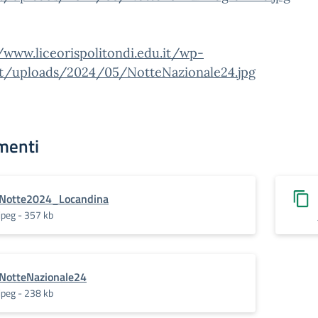
/www.liceorispolitondi.edu.it/wp-
t/uploads/2024/05/NotteNazionale24.jpg
menti
Notte2024_Locandina
jpeg - 357 kb
NotteNazionale24
jpeg - 238 kb