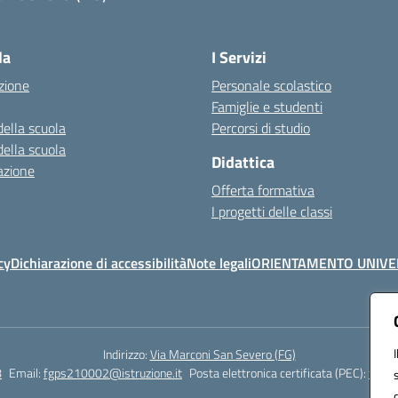
Visita la pagina iniziale della scuola
la
I Servizi
zione
Personale scolastico
Famiglie e studenti
della scuola
Percorsi di studio
della scuola
Didattica
azione
Offerta formativa
I progetti delle classi
cy
Dichiarazione di accessibilità
Note legali
ORIENTAMENTO UNIVE
Indirizzo:
Via Marconi San Severo (FG)
8
Email:
fgps210002@istruzione.it
Posta elettronica certificata (PEC):
fgps2