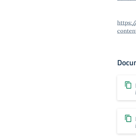
https:/
conten
Docu