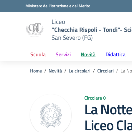
Vai ai contenuti
Vai al menu di navigazione
Vai al footer
Ministero dell'Istruzione e del Merito
Liceo
"Checchia Rispoli - Tondi"- Sci
San Severo (FG)
Scuola
Servizi
Novità
Didattica
Home
Novità
Le circolari
Circolari
La No
Circolare 0
La Notte
Liceo Cl