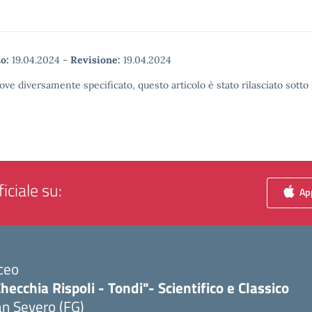
o:
19.04.2024
-
Revisione:
19.04.2024
ove diversamente specificato, questo articolo è stato rilasciato sott
iciale su:
App
ceo
hecchia Rispoli - Tondi"- Scientifico e Classico
n Severo (FG)