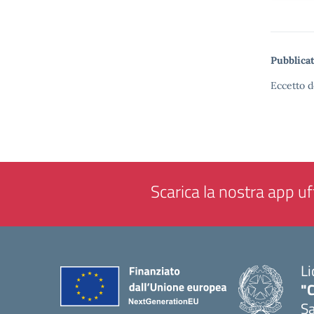
Pubblicat
Eccetto d
Scarica la nostra app uff
Li
"C
Sa