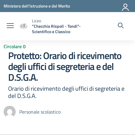
Vai ai contenuti
Vai al menu di navigazione
Vai al footer
Ministero dell'Istruzione e del Merito
Liceo
"Checchia Rispoli - Tondi"-
Scientifico e Classico
Circolare 0
Protetto: Orario di ricevimento
degli uffici di segreteria e del
D.S.G.A.
Orario di ricevimento degli uffici di segreteria e
del D.S.G.A.
Personale scolastico