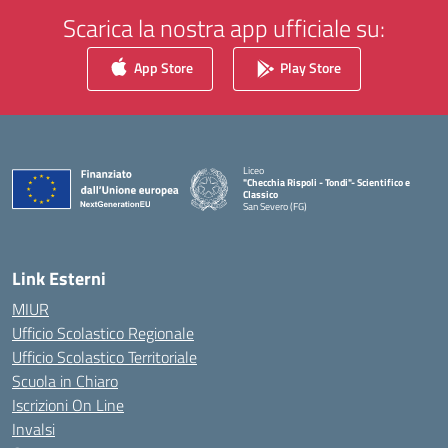
Scarica la nostra app ufficiale su:
App Store
Play Store
Liceo
"Checchia Rispoli - Tondi"- Scientifico e
Classico
San Severo (FG)
— Visita la pagina iniziale della scuola
Link Esterni
MIUR
Ufficio Scolastico Regionale
Ufficio Scolastico Territoriale
Scuola in Chiaro
Iscrizioni On Line
Invalsi