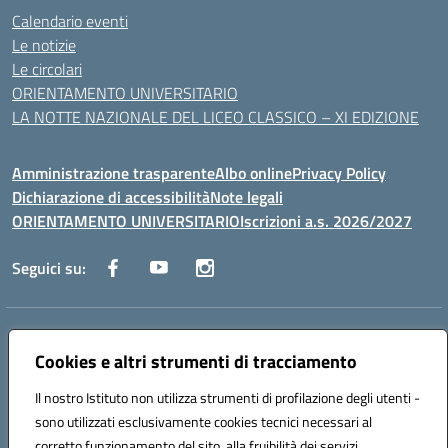
Calendario eventi
Le notizie
Le circolari
ORIENTAMENTO UNIVERSITARIO
LA NOTTE NAZIONALE DEL LICEO CLASSICO – XI EDIZIONE
Amministrazione trasparente
Albo online
Privacy Policy
Dichiarazione di accessibilità
Note legali
ORIENTAMENTO UNIVERSITARIO
Iscrizioni a.s. 2026/2027
Seguici su:
Indirizzo:
Via Marconi San Severo (FG)
Centralino:
Cookies e altri strumenti di tracciamento
0882 331218
Email:
fgps210002@istruzione.it
Posta elettronica certificata (PEC):
fgps210002@pec.istruzione.it
Il nostro Istituto non utilizza strumenti di profilazione degli utenti -
Codice fiscale: 93071630714
sono utilizzati esclusivamente cookies tecnici necessari al
Codice meccanografico:
FGPS210002
corretto funzionamento del sito, alla fruibilità dei servizi