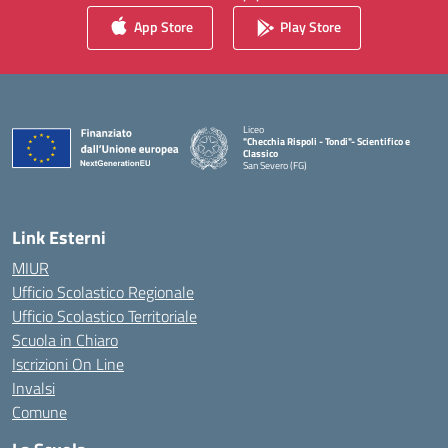
App Store
Play Store
Liceo
"Checchia Rispoli - Tondi"- Scientifico e
Classico
San Severo (FG)
— Visita la pagina iniziale della scuola
Link Esterni
MIUR
Ufficio Scolastico Regionale
Ufficio Scolastico Territoriale
Scuola in Chiaro
Iscrizioni On Line
Invalsi
Comune