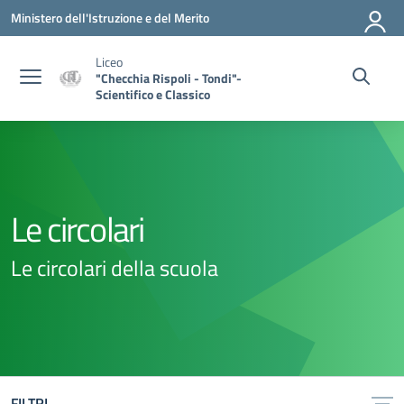
Vai ai contenuti
Vai al menu di navigazione
Vai al footer
Ministero dell'Istruzione e del Merito
Liceo
"Checchia Rispoli - Tondi"-
Scientifico e Classico
Le circolari
Le circolari della scuola
FILTRI