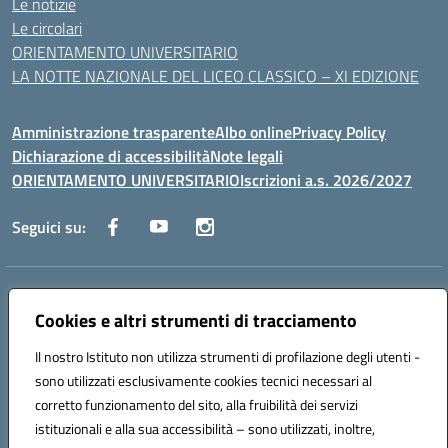
Le notizie
Le circolari
ORIENTAMENTO UNIVERSITARIO
LA NOTTE NAZIONALE DEL LICEO CLASSICO – XI EDIZIONE
Amministrazione trasparente
Albo online
Privacy Policy
Dichiarazione di accessibilità
Note legali
ORIENTAMENTO UNIVERSITARIO
Iscrizioni a.s. 2026/2027
Seguici su:
Indirizzo:
Via Marconi San Severo (FG)
Centralino:
Cookies e altri strumenti di tracciamento
0882 331218
Email:
fgps210002@istruzione.it
Posta elettronica certificata (PEC):
fgps210002@pec.istruzione.it
Il nostro Istituto non utilizza strumenti di profilazione degli utenti -
Codice fiscale: 93071630714
sono utilizzati esclusivamente cookies tecnici necessari al
Codice meccanografico:
FGPS210002
corretto funzionamento del sito, alla fruibilità dei servizi
Codice unico di fatturazione (CUF): UF7W9K
istituzionali e alla sua accessibilità – sono utilizzati, inoltre,