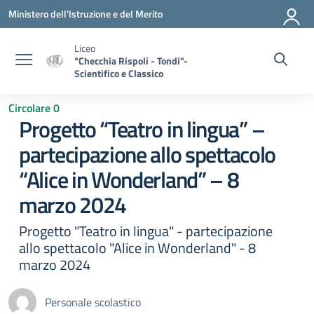
Vai ai contenuti
Vai al menu di navigazione
Vai al footer
Ministero dell'Istruzione e del Merito
Liceo
"Checchia Rispoli - Tondi"-
Scientifico e Classico
Circolare 0
Progetto “Teatro in lingua” –
partecipazione allo spettacolo
“Alice in Wonderland” – 8
marzo 2024
Progetto "Teatro in lingua" - partecipazione
allo spettacolo "Alice in Wonderland" - 8
marzo 2024
Personale scolastico