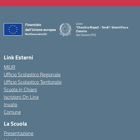
Liceo
"Checchia Rispoli - Tondi"- Scientifico e
Classico
San Severo (FG)
— Visita la pagina iniziale della scuola
Link Esterni
MIUR
Ufficio Scolastico Regionale
Ufficio Scolastico Territoriale
Scuola in Chiaro
Iscrizioni On Line
Invalsi
Comune
La Scuola
Presentazione