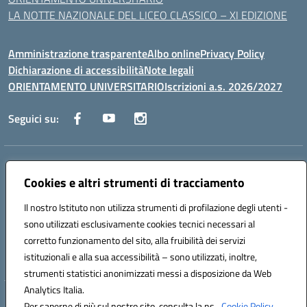
LA NOTTE NAZIONALE DEL LICEO CLASSICO – XI EDIZIONE
Amministrazione trasparente
Albo online
Privacy Policy
Dichiarazione di accessibilità
Note legali
ORIENTAMENTO UNIVERSITARIO
Iscrizioni a.s. 2026/2027
Seguici su:
Indirizzo:
Via Marconi San Severo (FG)
Cookies e altri strumenti di tracciamento
Centralino:
0882 331218
Email:
fgps210002@istruzione.it
Posta elettronica certificata (PEC):
fgps210002@pec.istruzione.it
Il nostro Istituto non utilizza strumenti di profilazione degli utenti -
Codice fiscale: 93071630714
sono utilizzati esclusivamente cookies tecnici necessari al
Codice meccanografico:
FGPS210002
corretto funzionamento del sito, alla fruibilità dei servizi
Codice unico di fatturazione (CUF): UF7W9K
istituzionali e alla sua accessibilità – sono utilizzati, inoltre,
strumenti statistici anonimizzati messi a disposizione da Web
Analytics Italia.
Hosting & Powered by 3D Solution S.r.l.
Per saperne di più sul nostro sito, consulta la ns.
Cookie Policy.