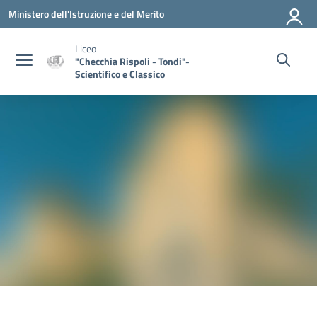
Vai ai contenuti
Vai al menu di navigazione
Vai al footer
Ministero dell'Istruzione e del Merito
Liceo
"Checchia Rispoli - Tondi"-
Scientifico e Classico