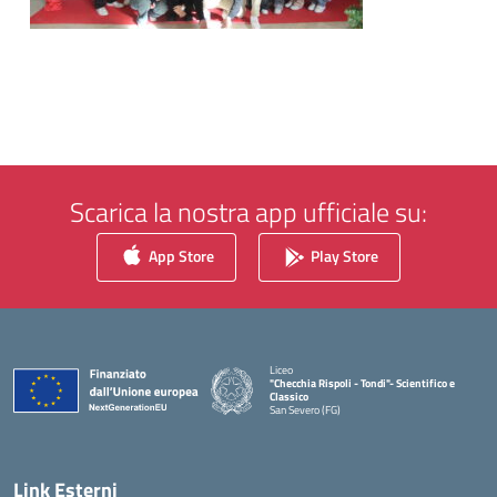
Scarica la nostra app ufficiale su:
App Store
Play Store
Liceo
"Checchia Rispoli - Tondi"- Scientifico e
Classico
San Severo (FG)
— Visita la pagina iniziale della scuola
Link Esterni