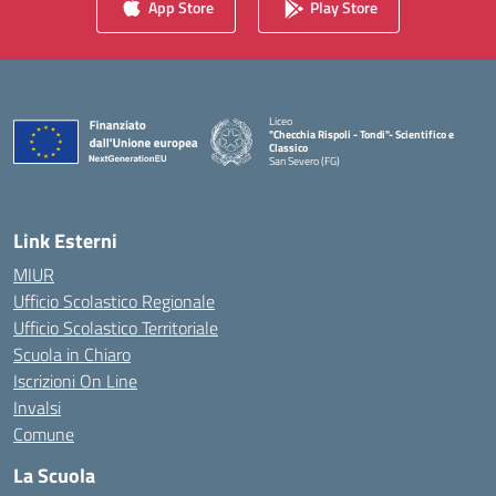
App Store
Play Store
Liceo
"Checchia Rispoli - Tondi"- Scientifico e
Classico
San Severo (FG)
— Visita la pagina iniziale della scuola
Link Esterni
MIUR
Ufficio Scolastico Regionale
Ufficio Scolastico Territoriale
Scuola in Chiaro
Iscrizioni On Line
Invalsi
Comune
La Scuola