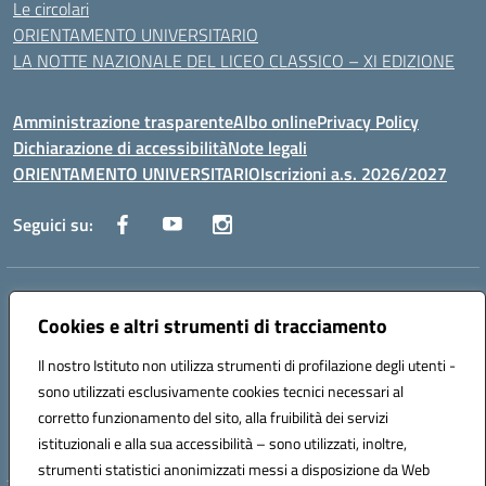
Le circolari
ORIENTAMENTO UNIVERSITARIO
LA NOTTE NAZIONALE DEL LICEO CLASSICO – XI EDIZIONE
Amministrazione trasparente
Albo online
Privacy Policy
Dichiarazione di accessibilità
Note legali
ORIENTAMENTO UNIVERSITARIO
Iscrizioni a.s. 2026/2027
Seguici su:
Indirizzo:
Via Marconi San Severo (FG)
Cookies e altri strumenti di tracciamento
Centralino:
0882 331218
Email:
fgps210002@istruzione.it
Posta elettronica certificata (PEC):
fgps210002@pec.istruzione.it
Il nostro Istituto non utilizza strumenti di profilazione degli utenti -
Codice fiscale: 93071630714
sono utilizzati esclusivamente cookies tecnici necessari al
Codice meccanografico:
FGPS210002
corretto funzionamento del sito, alla fruibilità dei servizi
Codice unico di fatturazione (CUF): UF7W9K
istituzionali e alla sua accessibilità – sono utilizzati, inoltre,
strumenti statistici anonimizzati messi a disposizione da Web