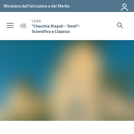
Vai ai contenuti
Vai al menu di navigazione
Vai al footer
Ministero dell'Istruzione e del Merito
Liceo
"Checchia Rispoli - Tondi"-
Scientifico e Classico