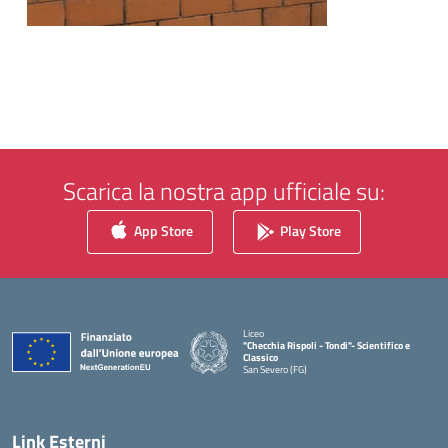
Scarica la nostra app ufficiale su:
App Store
Play Store
Liceo
"Checchia Rispoli - Tondi"- Scientifico e
Classico
San Severo (FG)
— Visita la pagina iniziale della scuola
Link Esterni