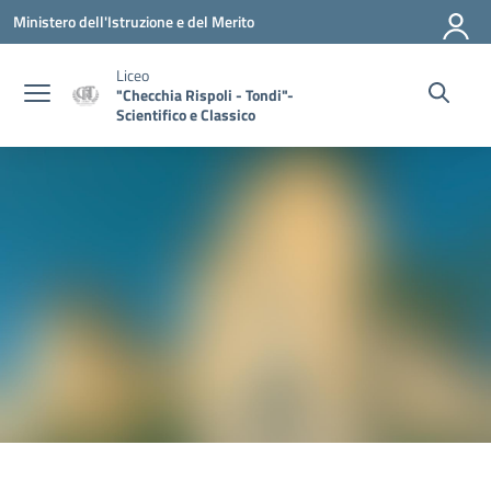
Vai ai contenuti
Vai al menu di navigazione
Vai al footer
Ministero dell'Istruzione e del Merito
Liceo
"Checchia Rispoli - Tondi"-
Scientifico e Classico