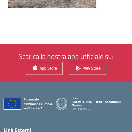
Scarica la nostra app ufficiale su:
App Store
Play Store
Liceo
"Checchia Rispoli - Tondi"- Scientifico e
Classico
San Severo (FG)
— Visita la pagina iniziale della scuola
Link Esterni