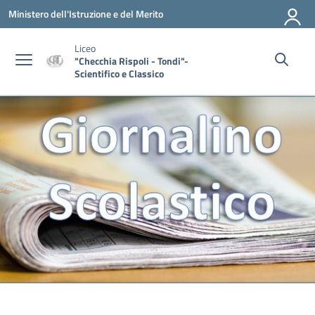
Vai ai contenuti
Vai al menu di navigazione
Vai al footer
Ministero dell'Istruzione e del Merito
Liceo
"Checchia Rispoli - Tondi"-
Scientifico e Classico