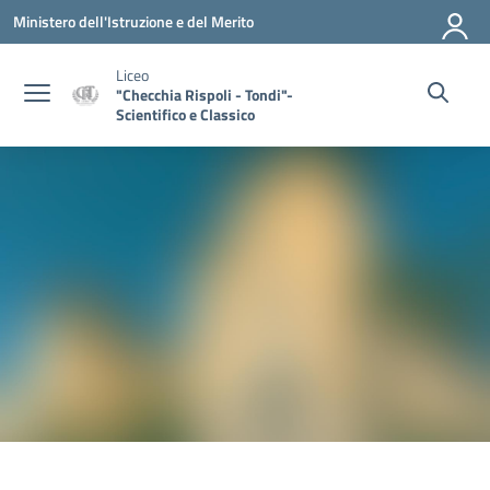
Vai ai contenuti
Vai al menu di navigazione
Vai al footer
Ministero dell'Istruzione e del Merito
Liceo
"Checchia Rispoli - Tondi"-
Scientifico e Classico