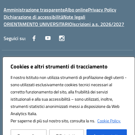
Amministrazione trasparente
Albo online
Privacy Policy
Dichiarazione di accessibilità
Note legali
ORIENTAMENTO UNIVERSITARIO
Iscrizioni a.s. 2026/2027
Seguici su:
Indirizzo:
Via Marconi San Severo (FG)
Centralino:
Cookies e altri strumenti di tracciamento
0882 331218
Email:
fgps210002@istruzione.it
Posta elettronica certificata (PEC):
fgps210002@pec.istruzione.it
Il nostro Istituto non utilizza strumenti di profilazione degli utenti -
Codice fiscale: 93071630714
sono utilizzati esclusivamente cookies tecnici necessari al
Codice meccanografico:
FGPS210002
corretto funzionamento del sito, alla fruibilità dei servizi
Codice unico di fatturazione (CUF): UF7W9K
istituzionali e alla sua accessibilità – sono utilizzati, inoltre,
strumenti statistici anonimizzati messi a disposizione da Web
Analytics Italia.
Hosting & Powered by 3D Solution S.r.l.
Per saperne di più sul nostro sito, consulta la ns.
Cookie Policy.
Concept & Design by Designers Italia