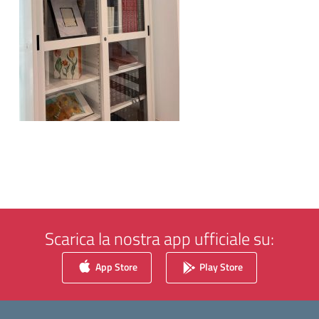
Scarica la nostra app ufficiale su:
App Store
Play Store