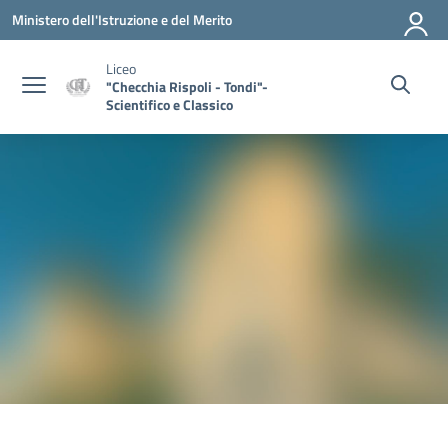
Vai ai contenuti
Vai al menu di navigazione
Vai al footer
Ministero dell'Istruzione e del Merito
Liceo
"Checchia Rispoli - Tondi"-
Scientifico e Classico