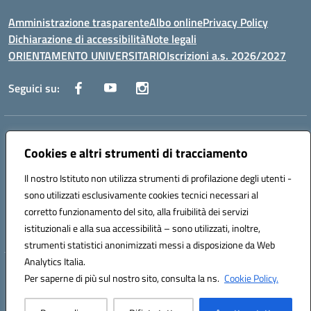
Amministrazione trasparente
Albo online
Privacy Policy
Dichiarazione di accessibilità
Note legali
ORIENTAMENTO UNIVERSITARIO
Iscrizioni a.s. 2026/2027
Seguici su:
Indirizzo:
Via Marconi San Severo (FG)
Centralino:
Cookies e altri strumenti di tracciamento
0882 331218
Email:
fgps210002@istruzione.it
Posta elettronica certificata (PEC):
fgps210002@pec.istruzione.it
Il nostro Istituto non utilizza strumenti di profilazione degli utenti -
Codice fiscale: 93071630714
sono utilizzati esclusivamente cookies tecnici necessari al
Codice meccanografico:
FGPS210002
corretto funzionamento del sito, alla fruibilità dei servizi
Codice unico di fatturazione (CUF): UF7W9K
istituzionali e alla sua accessibilità – sono utilizzati, inoltre,
strumenti statistici anonimizzati messi a disposizione da Web
Analytics Italia.
Hosting & Powered by 3D Solution S.r.l.
Per saperne di più sul nostro sito, consulta la ns.
Cookie Policy.
Concept & Design by Designers Italia