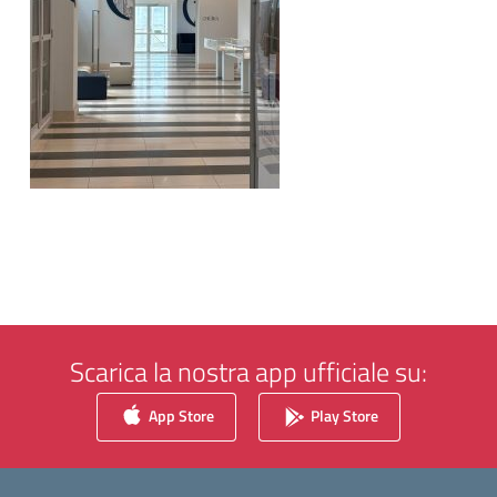
Scarica la nostra app ufficiale su:
App Store
Play Store