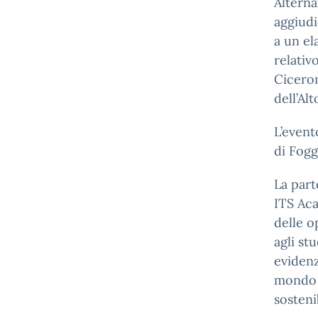
Alterna
aggiudi
a un el
relativ
Ciceron
dell’Alt
L’event
di Fogg
La part
ITS Aca
delle o
agli st
evidenz
mondo d
sostenib