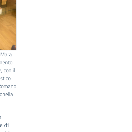
 Mara
mento
, con il
stico
 Romano
tonella
a
e di