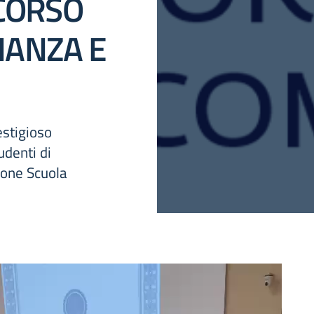
CORSO
NANZA E
estigioso
udenti di
ione Scuola