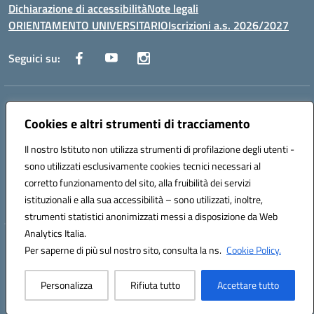
Dichiarazione di accessibilità
Note legali
ORIENTAMENTO UNIVERSITARIO
Iscrizioni a.s. 2026/2027
Seguici su:
Indirizzo:
Via Marconi San Severo (FG)
Centralino:
Cookies e altri strumenti di tracciamento
0882 331218
Email:
fgps210002@istruzione.it
Posta elettronica certificata (PEC):
fgps210002@pec.istruzione.it
Il nostro Istituto non utilizza strumenti di profilazione degli utenti -
Codice fiscale: 93071630714
sono utilizzati esclusivamente cookies tecnici necessari al
Codice meccanografico:
FGPS210002
corretto funzionamento del sito, alla fruibilità dei servizi
Codice unico di fatturazione (CUF): UF7W9K
istituzionali e alla sua accessibilità – sono utilizzati, inoltre,
strumenti statistici anonimizzati messi a disposizione da Web
Analytics Italia.
Hosting & Powered by 3D Solution S.r.l.
Per saperne di più sul nostro sito, consulta la ns.
Cookie Policy.
Concept & Design by Designers Italia
Personalizza
Rifiuta tutto
Accettare tutto