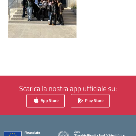
Scarica la nostra app ufficiale su:
App Store
Play Store
Liceo
"Checchia Rispoli - Tondi"- Scientifico e