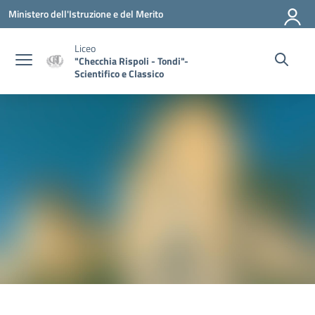
Vai ai contenuti
Vai al menu di navigazione
Vai al footer
Ministero dell'Istruzione e del Merito
Liceo
"Checchia Rispoli - Tondi"-
Scientifico e Classico